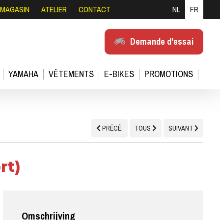
MAGASIN
ATELIER
CONTACT
NL
FR
Demande d'essai
YAMAHA
VÊTEMENTS
E-BIKES
PROMOTIONS
PRÉCÉ.
TOUS
SUIVANT
rt)
Omschrijving