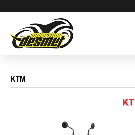
KTM
KT