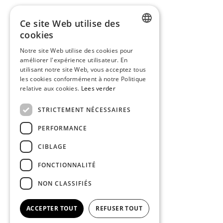
Ce site Web utilise des
MOTORSHOP R. DESMET NV
cookies
DUTCH
Wortegemseweg 25
Notre site Web utilise des cookies pour
8790 Waregem
améliorer l'expérience utilisateur. En
FRENCH
utilisant notre site Web, vous acceptez tous
+32 56 60 45 05
les cookies conformément à notre Politique
BE 0425.899.977
relative aux cookies.
Lees verder
sales@motorshop-desmet.be
STRICTEMENT NÉCESSAIRES
parts@motorshop-desmet.be
PERFORMANCE
clothing@motorshop-desmet.be
office@motorshop-desmet.be
CIBLAGE
FONCTIONNALITÉ
SOCIALS
NON CLASSIFIÉS
ACCEPTER TOUT
REFUSER TOUT