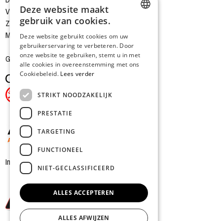
Deze website maakt
Vrijdag: 9.00 - 12.00 / 13.30 - 18.00
gebruik van cookies.
Zaterdag: 9.00 - 12.00 / 13.30 - 16.00
DUTCH
Magazijn gesloten zaterdagnamiddag
Deze website gebruikt cookies om uw
gebruikerservaring te verbeteren. Door
FRENCH
onze website te gebruiken, stemt u in met
Gesloten op zondag en maandag
alle cookies in overeenstemming met ons
Cookiebeleid.
Lees verder
STRIKT NOODZAKELIJK
PRESTATIE
TARGETING
FUNCTIONEEL
In samenwerking met
NIET-GECLASSIFICEERD
ALLES ACCEPTEREN
ALLES AFWIJZEN