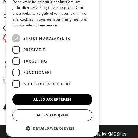
Magazijn gesloten zaterdagnamiddag
Deze website gebruikt cookies om uw
gebruikerservaring te verbeteren. Door
FRENCH
onze website te gebruiken, stemt u in met
Gesloten op zondag en maandag
alle cookies in overeenstemming met ons
Cookiebeleid.
Lees verder
STRIKT NOODZAKELIJK
PRESTATIE
TARGETING
FUNCTIONEEL
In samenwerking met
NIET-GECLASSIFICEERD
ALLES ACCEPTEREN
ALLES AFWIJZEN
DETAILS WEERGEVEN
© Motorshop R. Desmet nv -
Privacy
- Website by
KMOSites