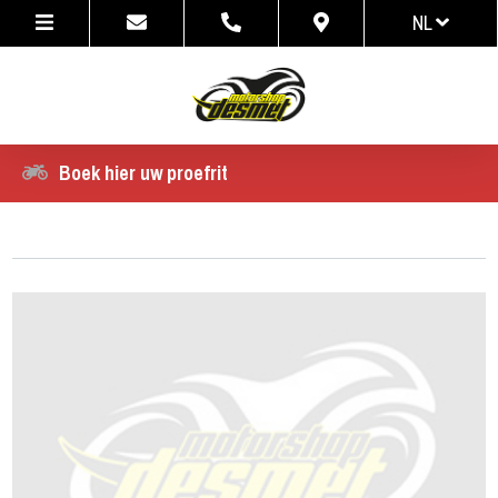
NL
NL
FR
Boek hier uw proefrit